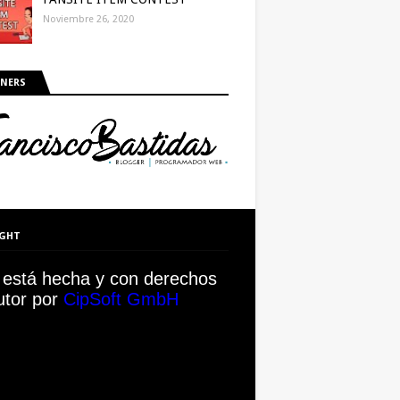
Noviembre 26, 2020
NERS
IGHT
a está hecha y con derechos
utor por
CipSoft GmbH