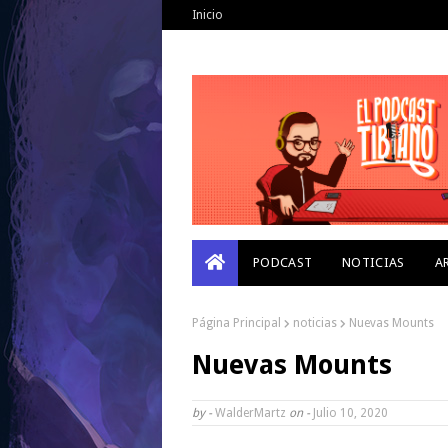
Inicio
PODCAST
NOTICIAS
A
Página Principal
noticias
Nuevas Mounts
Nuevas Mounts
by -
WalderMartz
on -
Julio 10, 2020