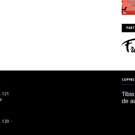
PART
COPYR
Tibi
 121
P
de a
 120 -