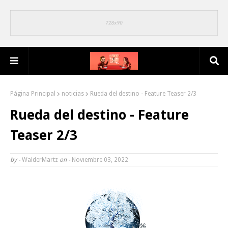
Página Principal
noticias
Rueda del destino - Feature Teaser 2/3
Rueda del destino - Feature
Teaser 2/3
by -
WalderMartz
on -
Noviembre 03, 2022