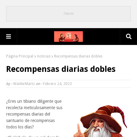
Página Principal
noticias
Recompensas diarias dobles
Recompensas diarias dobles
by -
WalderMartz
on -
Febrero 24, 2023
¿Eres un tibiano diligente que
recolecta meticulosamente sus
recompensas diarias del
santuario de recompensas
todos los días?