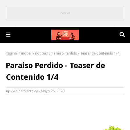
Página Principal
noticias
Paraiso Perdido - Teaser de Contenido 1/4
Paraiso Perdido - Teaser de
Contenido 1/4
by -
WalderMartz
on -
Mayo 25, 2023